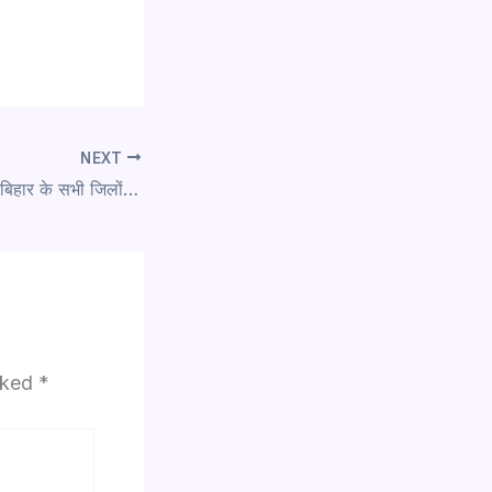
NEXT
“जीविका में बड़ी भर्ती – बिहार के सभी जिलों में 3000+ पद, आज ही करें आवेदन”
arked
*