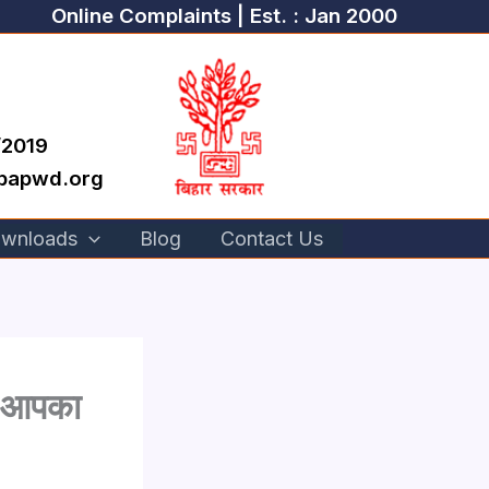
Online Complaints | Est. : Jan 2000
/2019
.bapwd.org
wnloads
Blog
Contact Us
ें आपका