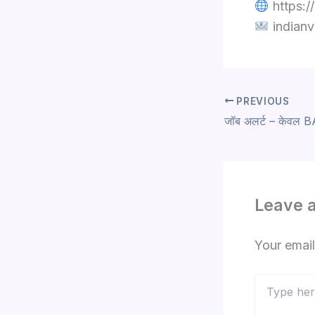
https:/
indianv
PREVIOUS
Leave 
Your email
Type
here..