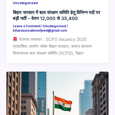
Uncategorized
बिहार सरकार में बाल संरक्षण समिति हेतु विभिन्न पदों पर
बड़ी भर्ती – वेतन 12,000 से 35,400
Leave a Comment
/
Uncategorized
/
biharassociationofpwd@gmail.com
रोजगार समाचार : SCPS Vacancy 2025
प्रकाशित: समर्पण जॉब्स बिहार सरकार, समाज कल्याण
विभागराज्य बाल संरक्षण समिति (SCPS), बिहार