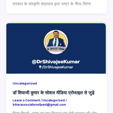
सरकार के संस्कृति मंत्रालय द्वारा राष्ट्र के गौरव तिरंगा
Uncategorized
डॉ शिवाजी कुमार के सोशल मीडिया प्रोफाइल से जुड़े
Leave a Comment
/
Uncategorized
/
biharassociationofpwd@gmail.com