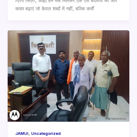
प्रिय मित्रों, आइए हम सब मिलकर एक ऐसे बदलाव की ओर
कदम बढ़ाएं जो केवल शब्दों में नहीं, बल्कि कर्मों
,
JAMUI
Uncategorized