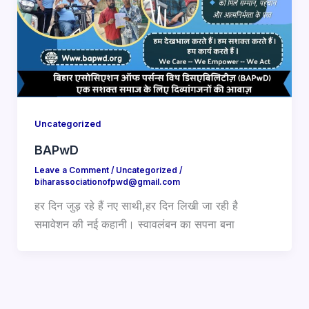
Uncategorized
BAPwD
Leave a Comment
/
Uncategorized
/
biharassociationofpwd@gmail.com
हर दिन जुड़ रहे हैं नए साथी,हर दिन लिखी जा रही है
समावेशन की नई कहानी। स्वावलंबन का सपना बना